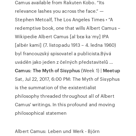
Camus available from Rakuten Kobo. “Its
relevance lashes you across the face.” —
Stephen Metcalf, The Los Angeles Times • “A
redemptive book, one that wills Albert Camus –
Wikipedie Albert Camus [alˈbɛʁ kaˈmy] IPA
[albér kami] (7. listopadu 1913 – 4. ledna 1960)
byl francouzský spisovatel a publicista.Bývá
uváděn jako jeden z čelných představitelů …
Camus
:
The Myth of Sisyphus
(Week 1) |
Meetup
Sat, Jul 22, 2017, 6:00 PM: The Myth of Sisyphus
is the summation of the existentialist
philosophy threaded throughout all of Albert
Camus' writings. In this profound and moving
philosophical statemen
Albert Camus: Leben und Werk - Björn