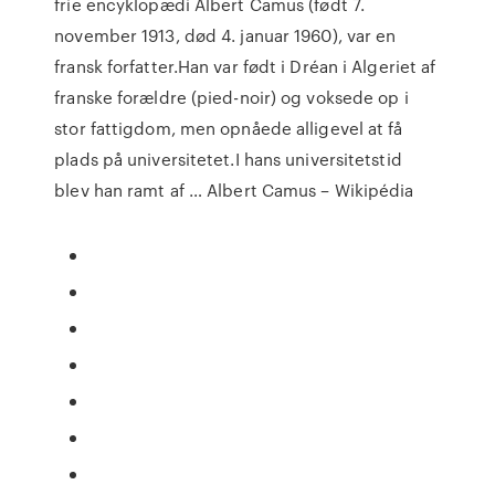
frie encyklopædi Albert Camus (født 7.
november 1913, død 4. januar 1960), var en
fransk forfatter.Han var født i Dréan i Algeriet af
franske forældre (pied-noir) og voksede op i
stor fattigdom, men opnåede alligevel at få
plads på universitetet.I hans universitetstid
blev han ramt af … Albert Camus – Wikipédia