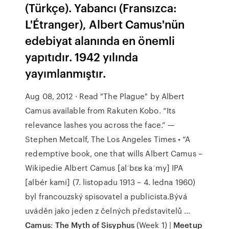
(Türkçe). Yabancı (Fransızca:
L'Étranger), Albert Camus'nün
edebiyat alanında en önemli
yapıtıdır. 1942 yılında
yayımlanmıştır.
Aug 08, 2012 · Read "The Plague" by Albert
Camus available from Rakuten Kobo. “Its
relevance lashes you across the face.” —
Stephen Metcalf, The Los Angeles Times • “A
redemptive book, one that wills Albert Camus –
Wikipedie Albert Camus [alˈbɛʁ kaˈmy] IPA
[albér kami] (7. listopadu 1913 – 4. ledna 1960)
byl francouzský spisovatel a publicista.Bývá
uváděn jako jeden z čelných představitelů …
Camus
:
The Myth of Sisyphus
(Week 1) |
Meetup