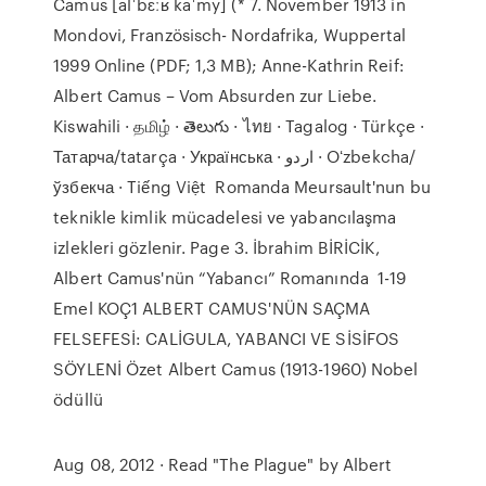
Camus [alˈbɛːʁ kaˈmy] (* 7. November 1913 in
Mondovi, Französisch- Nordafrika, Wuppertal
1999 Online (PDF; 1,3 MB); Anne-Kathrin Reif:
Albert Camus – Vom Absurden zur Liebe.
Kiswahili · தமிழ் · తెలుగు · ไทย · Tagalog · Türkçe ·
Татарча/tatarça · Українська · اردو · Oʻzbekcha/
ўзбекча · Tiếng Việt Romanda Meursault'nun bu
teknikle kimlik mücadelesi ve yabancılaşma
izlekleri gözlenir. Page 3. İbrahim BİRİCİK,
Albert Camus'nün “Yabancı” Romanında 1-19
Emel KOÇ1 ALBERT CAMUS'NÜN SAÇMA
FELSEFESİ: CALİGULA, YABANCI VE SİSİFOS
SÖYLENİ Özet Albert Camus (1913-1960) Nobel
ödüllü
Aug 08, 2012 · Read "The Plague" by Albert