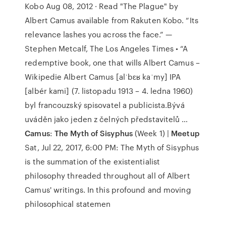
Kobo Aug 08, 2012 · Read "The Plague" by
Albert Camus available from Rakuten Kobo. “Its
relevance lashes you across the face.” —
Stephen Metcalf, The Los Angeles Times • “A
redemptive book, one that wills Albert Camus –
Wikipedie Albert Camus [alˈbɛʁ kaˈmy] IPA
[albér kami] (7. listopadu 1913 – 4. ledna 1960)
byl francouzský spisovatel a publicista.Bývá
uváděn jako jeden z čelných představitelů …
Camus
:
The Myth of Sisyphus
(Week 1) |
Meetup
Sat, Jul 22, 2017, 6:00 PM: The Myth of Sisyphus
is the summation of the existentialist
philosophy threaded throughout all of Albert
Camus' writings. In this profound and moving
philosophical statemen