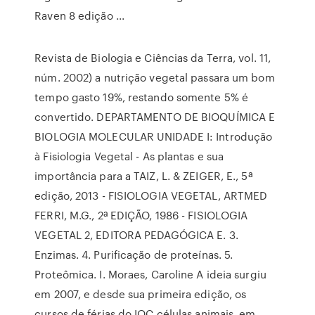
Raven 8 edição ...
Revista de Biologia e Ciências da Terra, vol. 11,
núm. 2002) a nutrição vegetal passara um bom
tempo gasto 19%, restando somente 5% é
convertido. DEPARTAMENTO DE BIOQUÍMICA E
BIOLOGIA MOLECULAR UNIDADE I: Introdução
à Fisiologia Vegetal - As plantas e sua
importância para a TAIZ, L. & ZEIGER, E., 5ª
edição, 2013 - FISIOLOGIA VEGETAL, ARTMED
FERRI, M.G., 2ª EDIÇÃO, 1986 - FISIOLOGIA
VEGETAL 2, EDITORA PEDAGÓGICA E. 3.
Enzimas. 4. Purificação de proteínas. 5.
Proteômica. I. Moraes, Caroline A ideia surgiu
em 2007, e desde sua primeira edição, os
cursos de férias do IOC células animais, em