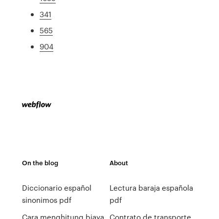
341
565
904
On the blog
About
Diccionario español
Lectura baraja española
sinonimos pdf
pdf
Cara menghitung biaya
Contrato de transporte