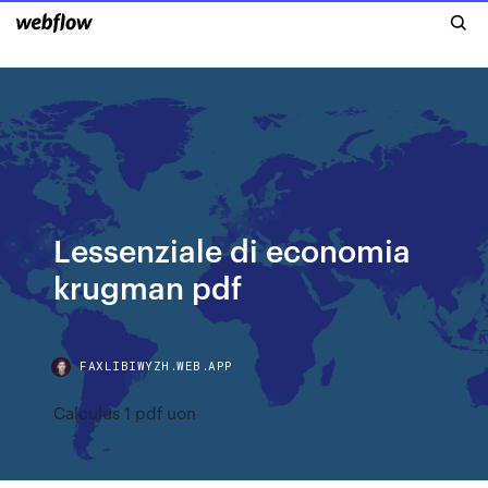
Lessenziale di economia
krugman pdf
FAXLIBIWYZH.WEB.APP
Calculus 1 pdf uon