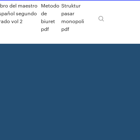
ibro del maestro
Metodo
Struktur
spañol segundo
de
pasar
rado vol 2
biuret
monopoli
pdf
pdf