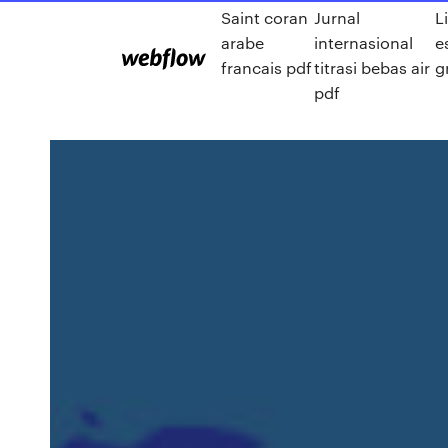
Saint coran
Jurnal
L
arabe
internasional
e
francais pdf
titrasi bebas air
g
pdf