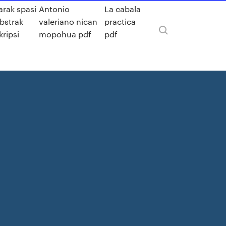
arak spasi
Antonio
La cabala
bstrak
valeriano nican
practica
kripsi
mopohua pdf
pdf