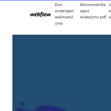
Doc
Ekonometrika
J
undangan
agus
a
walimatul
widarjono pdf
s
ursy